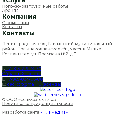
Услуги
Погрузо-разгрузочные работы
Аренда
Компания
О компании
Контакты
Контакты
Ленинградская обл., Гатчинский муниципальный
район, Большеколпанское с/п, массив Малые
Колпаны тер, ул. Промзона №2, д.3
+7-905-216-74-30
Обратный звонок
+7-965-034-06-00
oao_cxt@mail.ru (аренда)
© ООО «Сельхозтехника»
Политика конфиденциальности
Разработка сайта
«Пикмедиа»