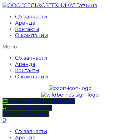
С/х запчасти
Аренда
Контакты
О компании
Menu
С/х запчасти
Аренда
Контакты
О компании
oao_cxt@mail.ru (аренда)
+7-965-034-06-00
Обратный звонок
0
С/х запчасти
Аренда