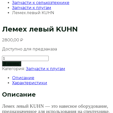
Запчасти к сельхозтехнике
Запчасти к плугам
Лемех левый KUHN
Лемех левый KUHN
2800,00
₽
Доступно для предзаказа
Количество
товара
В корзину
Лемех
Категория:
Запчасти к плугам
левый
Описание
KUHN
Характеристики
Описание
Лемех левый KUHN — это навесное оборудование,
предназначенное для использования на спецтехнике.