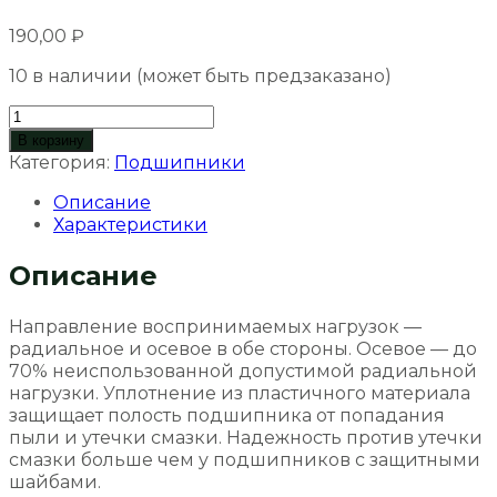
190,00
₽
10 в наличии (может быть предзаказано)
Количество
товара
В корзину
Подшипник
Категория:
Подшипники
180206
Описание
(6206)
Характеристики
30*62*16мм
Описание
Направление воспринимаемых нагрузок —
радиальное и осевое в обе стороны. Осевое — до
70% неиспользованной допустимой радиальной
нагрузки. Уплотнение из пластичного материала
защищает полость подшипника от попадания
пыли и утечки смазки. Надежность против утечки
смазки больше чем у подшипников с защитными
шайбами.