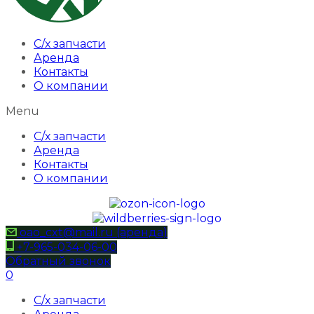
С/х запчасти
Аренда
Контакты
О компании
Menu
С/х запчасти
Аренда
Контакты
О компании
oao_cxt@mail.ru (аренда)
+7-965-034-06-00
Обратный звонок
0
С/х запчасти