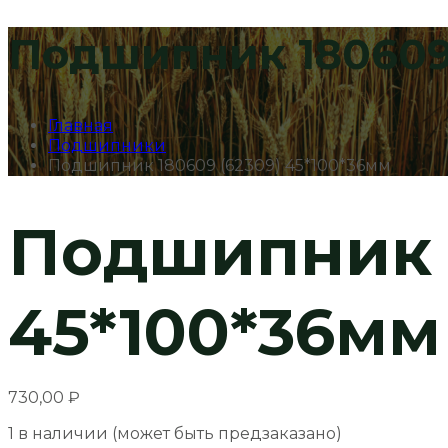
Подшипник 180609 
Главная
Подшипники
Подшипник 180609 (62309) 45*100*36мм
Подшипник 1
45*100*36мм
730,00
₽
1 в наличии (может быть предзаказано)