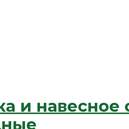
ка и навесное
дные