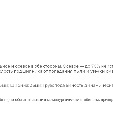
ое и осевое в обе стороны. Осевое — до 70% неи
олость подшипника от попадания пыли и утечки сма
м; Ширина: 36мм; Грузоподъемность динамическая: 5
 горно-обогатительные и металлургические комбинаты, предпр