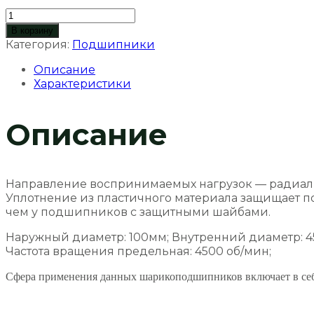
Количество
товара
В корзину
Подшипник
Категория:
Подшипники
180609
Описание
(62309)
Характеристики
45*100*36мм
Описание
Направление воспринимаемых нагрузок — радиальн
Уплотнение из пластичного материала защищает п
чем у подшипников с защитными шайбами.
Наружный диаметр: 100мм; Внутренний диаметр: 45м
Частота вращения предельная: 4500 об/мин;
Сфера применения данных шарикоподшипников включает в себя