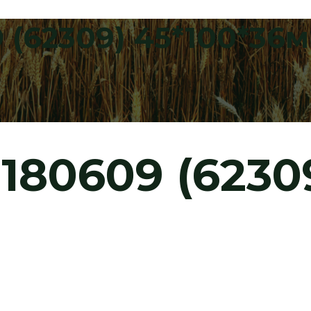
(62309) 45*100*36
80609 (6230