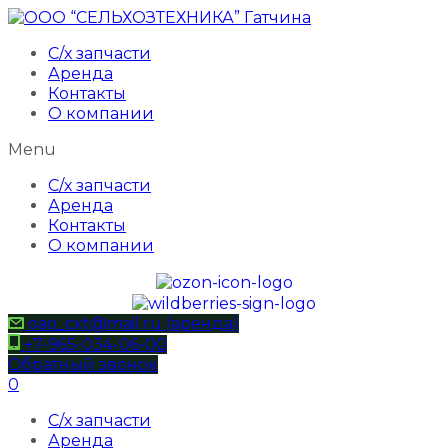
С/х запчасти
Аренда
Контакты
О компании
Menu
С/х запчасти
Аренда
Контакты
О компании
oao_cxt@mail.ru (аренда)
+7-965-034-06-00
Обратный звонок
0
С/х запчасти
Аренда