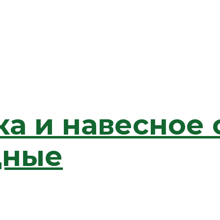
ка и навесное
дные