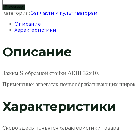
Количество
товара
В корзину
Зажим
Категория:
Запчасти к культиваторам
стойки
Описание
АКШ
Характеристики
00.00.015
Описание
Зажим S-образной стойки АКШ 32х10.
Применение: агрегатах почвообрабатывающих широ
Характеристики
Скоро здесь появятся характеристики товара