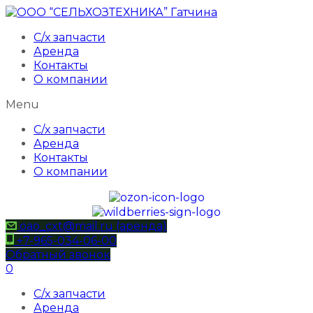
С/х запчасти
Аренда
Контакты
О компании
Menu
С/х запчасти
Аренда
Контакты
О компании
oao_cxt@mail.ru (аренда)
+7-965-034-06-00
Обратный звонок
0
С/х запчасти
Аренда