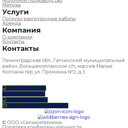
Молочное производство
Метизы
Услуги
Погрузо-разгрузочные работы
Аренда
Компания
О компании
Контакты
Контакты
Ленинградская обл., Гатчинский муниципальный
район, Большеколпанское с/п, массив Малые
Колпаны тер, ул. Промзона №2, д.3
+7-905-216-74-30
Обратный звонок
+7-965-034-06-00
oao_cxt@mail.ru (аренда)
© ООО «Сельхозтехника»
Политика конфиденциальности