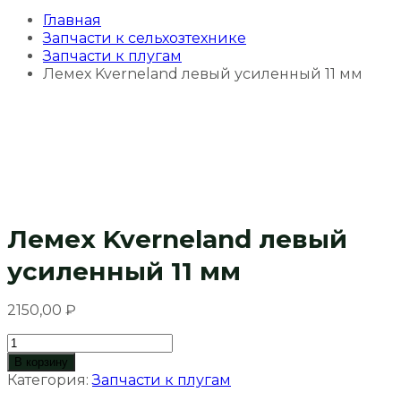
Главная
Запчасти к сельхозтехнике
Запчасти к плугам
Лемех Kverneland левый усиленный 11 мм
Лемех Kverneland левый
усиленный 11 мм
2150,00
₽
Количество
товара
В корзину
Лемех
Категория:
Запчасти к плугам
Kverneland