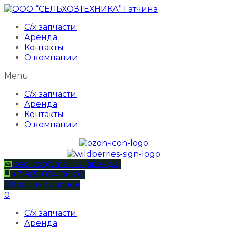
С/х запчасти
Аренда
Контакты
О компании
Menu
С/х запчасти
Аренда
Контакты
О компании
oao_cxt@mail.ru (аренда)
+7-965-034-06-00
Обратный звонок
0
С/х запчасти
Аренда