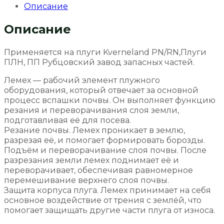
Описание
левый
усиленный
Описание
11
мм
Применяется на плуги Kverneland PN/RN,Плуги
ПЛН, ПП Рубцовский завод запасных частей.
Лемех — рабочий элемент плужного
оборудования, который отвечает за основной
процесс вспашки почвы. Он выполняет функцию
резания и переворачивания слоя земли,
подготавливая её для посева.
Резание почвы. Лемех проникает в землю,
разрезая её, и помогает формировать борозды.
Подъём и переворачивание слоя почвы. После
разрезания земли лемех поднимает её и
переворачивает, обеспечивая равномерное
перемешивание верхнего слоя почвы.
Защита корпуса плуга. Лемех принимает на себя
основное воздействие от трения с землёй, что
помогает защищать другие части плуга от износа.